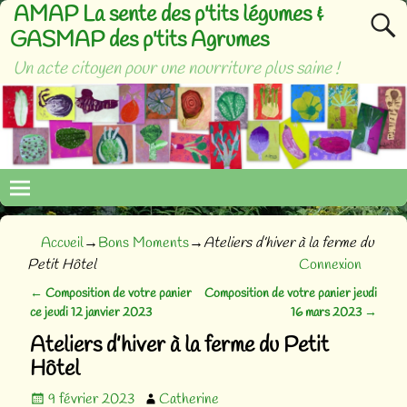
AMAP La sente des p'tits légumes &
GASMAP des p'tits Agrumes
Un acte citoyen pour une nourriture plus saine !
Accueil
→
Bons Moments
→
Ateliers d’hiver à la ferme du
Petit Hôtel
Connexion
←
Composition de votre panier
Composition de votre panier jeudi
Navigation des articles
ce jeudi 12 janvier 2023
16 mars 2023
→
Ateliers d’hiver à la ferme du Petit
Hôtel
9 février 2023
Catherine