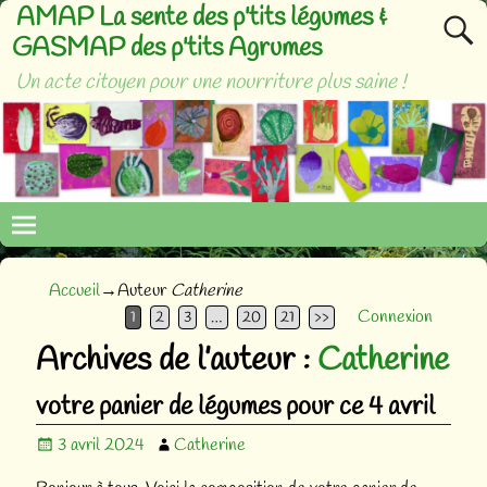
AMAP La sente des p'tits légumes &
GASMAP des p'tits Agrumes
Un acte citoyen pour une nourriture plus saine !
Accueil
→Auteur
Catherine
Connexion
1
2
3
…
20
21
>>
Archives de l’auteur :
Catherine
votre panier de légumes pour ce 4 avril
3 avril 2024
Catherine