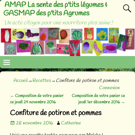
AMAP La sente des p'tits légumes &
GASMAP des p'tits Agrumes
Un acte citoyen pour une nourriture plus saine !
Accueil
→
Recettes
→
Confiture de potiron et pommes
Connexion
←
Composition de votre panier
Composition de votre panier ce
Navigation des articles
ce jeudi 24 novembre 2016
jeudi 1er décembre 2016
→
Confiture de potiron et pommes
28 novembre 2016
Catherine