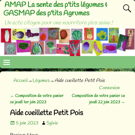
AMAP La sente des p'tits légumes &
GASMAP des p'tits Agrumes
Un acte citoyen pour une nourriture plus saine !
Accueil
→
Légumes
→
Aide cueillette Petit Pois
Connexion
←
Composition de votre panier
Composition de votre panier ce
Navigation des articles
ce jeudi 1er juin 2023
jeudi 22 juin 2023
→
Aide cueillette Petit Pois
5 juin 2023
Sylvie