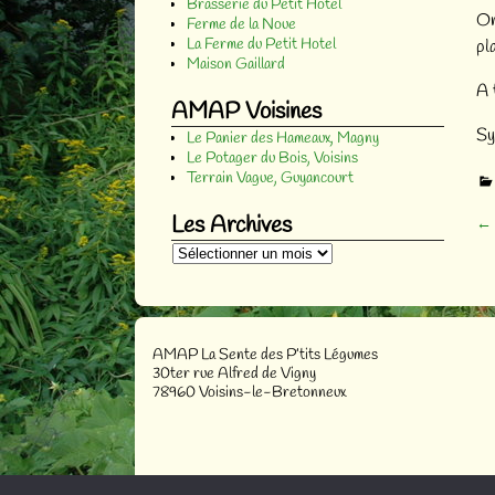
Brasserie du Petit Hotel
On
Ferme de la Noue
La Ferme du Petit Hotel
pl
Maison Gaillard
A 
AMAP Voisines
Sy
Le Panier des Hameaux, Magny
Le Potager du Bois, Voisins
Terrain Vague, Guyancourt
Les Archives
←
Na
AMAP La Sente des P’tits Légumes
30ter rue Alfred de Vigny
78960 Voisins-le-Bretonneux