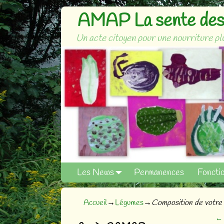
AMAP La sente des 
Un acte citoyen pour une nourriture plu
Les News
Permanences
Foncti
Accueil
→
Légumes
→
Composition de votre 
←