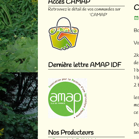
Accès CAMAP
Na
C
Retrouvez le détail de vos commandes sur
'CAMAP'
Bo
Vo
2k
de
Dernière lettre AMAP IDF
1 
1 
2 
le
mo
ce
Po
Nos Producteurs
se