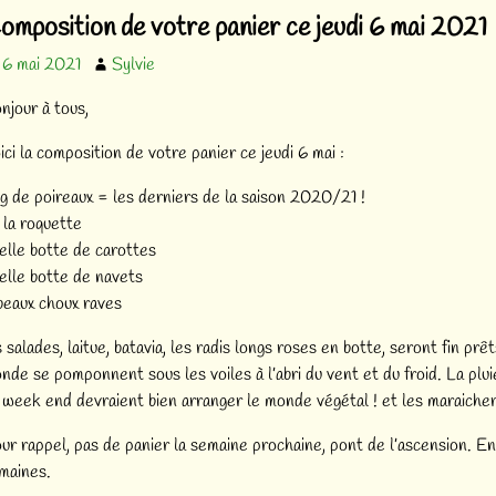
vigation des articles
omposition de votre panier ce jeudi 6 mai 2021
6 mai 2021
Sylvie
njour à tous,
ici la composition de votre panier ce jeudi 6 mai :
g de poireaux = les derniers de la saison 2020/21 !
 la roquette
belle botte de carottes
belle botte de navets
beaux choux raves
s salades, laitue, batavia, les radis longs roses en botte, seront fin prêt
nde se pomponnent sous les voiles à l’abri du vent et du froid. La plui
 week end devraient bien arranger le monde végétal ! et les maraicher
ur rappel, pas de panier la semaine prochaine, pont de l’ascension. En
maines.