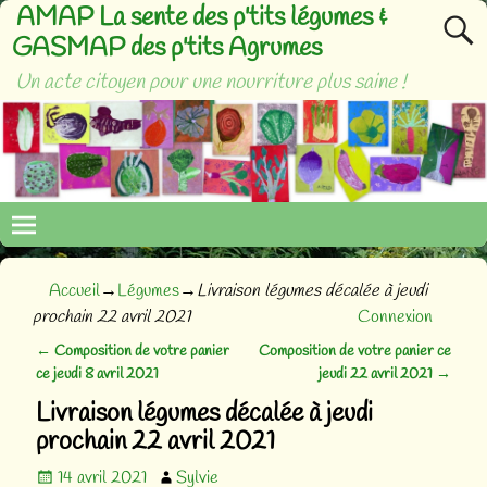
AMAP La sente des p'tits légumes &
GASMAP des p'tits Agrumes
Un acte citoyen pour une nourriture plus saine !
Accueil
→
Légumes
→
Livraison légumes décalée à jeudi
prochain 22 avril 2021
Connexion
←
Composition de votre panier
Composition de votre panier ce
Navigation des articles
ce jeudi 8 avril 2021
jeudi 22 avril 2021
→
Livraison légumes décalée à jeudi
prochain 22 avril 2021
14 avril 2021
Sylvie