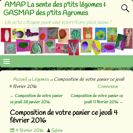
AMAP La sente des p'tits légumes &
GASMAP des p'tits Agrumes
Un acte citoyen pour une nourriture plus saine !
Accueil
→
Légumes
→
Composition de votre panier ce jeudi
4 février 2016
Connexion
←
Composition de votre panier
Composition de votre panier ce
Navigation des articles
ce jeudi 28 janvier 2016
jeudi 11 février 2016
→
Composition de votre panier ce jeudi 4
février 2016
4 février 2016
Sylvie