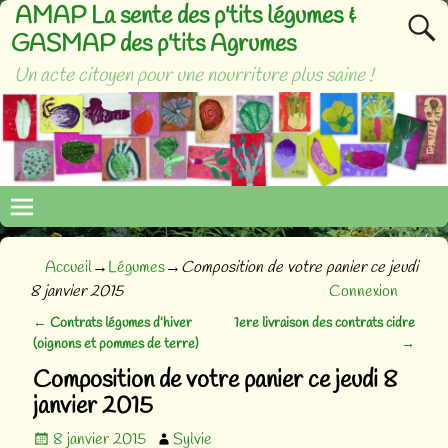
AMAP La sente des p'tits légumes &
GASMAP des p'tits Agrumes
Un acte citoyen pour une nourriture plus saine !
Accueil
→
Légumes
→
Composition de votre panier ce jeudi
8 janvier 2015
Connexion
←
Contrats légumes d’hiver
1ere livraison des contrats cidre
Navigation des articles
(oignons et pommes de terre)
→
Composition de votre panier ce jeudi 8
janvier 2015
8 janvier 2015
Sylvie