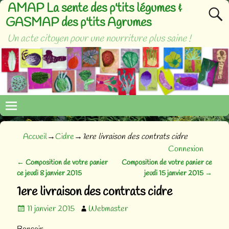
AMAP La sente des p'tits légumes &
GASMAP des p'tits Agrumes
Un acte citoyen pour une nourriture plus saine !
Accueil
→
Cidre
→
1ere livraison des contrats cidre
Connexion
←
Composition de votre panier
Composition de votre panier ce
Navigation des articles
ce jeudi 8 janvier 2015
jeudi 15 janvier 2015
→
1ere livraison des contrats cidre
11 janvier 2015
Webmaster