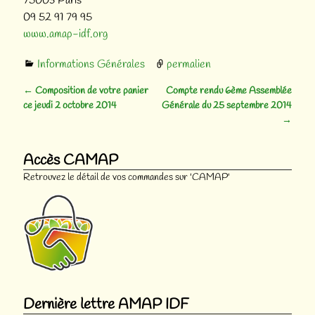
75003 Paris
09 52 91 79 95
www.amap-idf.org
Informations Générales
permalien
←
Composition de votre panier
Compte rendu 6ème Assemblée
Navigation des articles
ce jeudi 2 octobre 2014
Générale du 25 septembre 2014
→
Accès CAMAP
Retrouvez le détail de vos commandes sur 'CAMAP'
Dernière lettre AMAP IDF