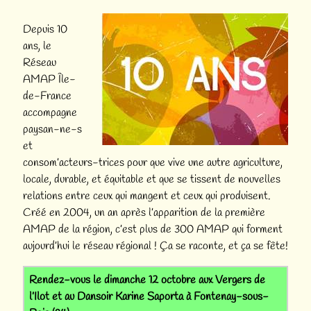
Depuis 10
ans, le
Réseau
AMAP Île-
de-France
accompagne
paysan-ne-s
et
consom’acteurs-trices pour que vive une autre agriculture,
locale, durable, et équitable et que se tissent de nouvelles
relations entre ceux qui mangent et ceux qui produisent.
Créé en 2004, un an après l’apparition de la première
AMAP de la région, c’est plus de 300 AMAP qui forment
aujourd’hui le réseau régional ! Ça se raconte, et ça se fête!
Rendez-vous le
dimanche 12 octobre
aux
Vergers de
l’Ilot
et au
Dansoir Karine Saporta
à Fontenay-sous-