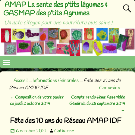
AMAP La sente des p'tits légumes &
GASMAP des p'tits Agrumes
Un acte citoyen pour une nourriture plus saine !
Accueil
→
Informations Générales
→
Fête des 10 ans du
Réseau AMAP IDF
Connexion
←
Composition de votre panier
Compte rendu 6ème Assemblée
Navigation des articles
ce jeudi 2 octobre 2014
Générale du 25 septembre 2014
→
Fête des 10 ans du Réseau AMAP IDF
6 octobre 2014
Catherine