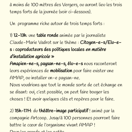
à moins de 100 mètres des Vergers, ou auront lieu les trois
temps forts de la journée (voir ci-dessous).
Un programme riche autour de trois temps forts :
1)
12-13h
: une
table ronde
animée par le journaliste
Claude-Marie Vadrot sur le thème :
Citoyen-e-s/Elu-e-
s : coproducteurs des politiques locales
en matière
d’installation agricole
»
Amapien-ne-s, paysan-ne-s,
élu-e-s
nous raconteront
leurs expériences de
mobilisation
pour faire exister une
AMAP, ou installer un-e paysan-ne.
Nous voudrions que tout le monde sorte de cet échange en
se disant: oui, c’est possible, on peut faire bouger les
choses ! Et avoir quelques clés et repères pour le faire.
2)
15h-17H
: du
théâtre-image participatif
! animé par la
compagnie Artcoop. Jusqu’à 100 personnes pourront faire
battre le cœur de l’organisme vivant AMAP !