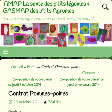
AMAP La sente des p'tits légumes &
GASMAP des p'tits Agrumes
Un acte citoyen pour une nourriture plus saine !
Accueil
→
Fruits
→
Contrat Pommes-poires
Connexion
←
Composition de votre panier
Composition de votre panier ce
Navigation des articles
ce jeudi 9 octobre 2014
jeudi 6 novembre 2014
→
Contrat Pommes-poires
28 octobre 2014
Béatrice