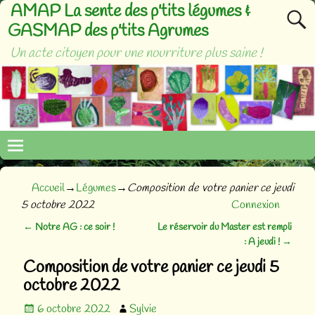
AMAP La sente des p'tits légumes &
GASMAP des p'tits Agrumes
Un acte citoyen pour une nourriture plus saine !
Accueil
→
Légumes
→
Composition de votre panier ce jeudi
5 octobre 2022
Connexion
←
Notre AG : ce soir !
Le réservoir du Master est rempli
Navigation des articles
: A jeudi !
→
Composition de votre panier ce jeudi 5
octobre 2022
6 octobre 2022
Sylvie