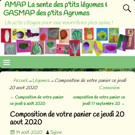
AMAP La sente des p'tits légumes &
GASMAP des p'tits Agrumes
Un acte citoyen pour une nourriture plus saine !
Accueil
→
Légumes
→
Composition de votre panier ce jeudi
20 aout 2020
Connexion
←
Composition de votre panier
composition de votre panier ce
Navigation des articles
ce jeudi 6 août 2020
jeudi 17 septembre 20
→
Composition de votre panier ce jeudi 20
aout 2020
19 août 2020
Sylvie