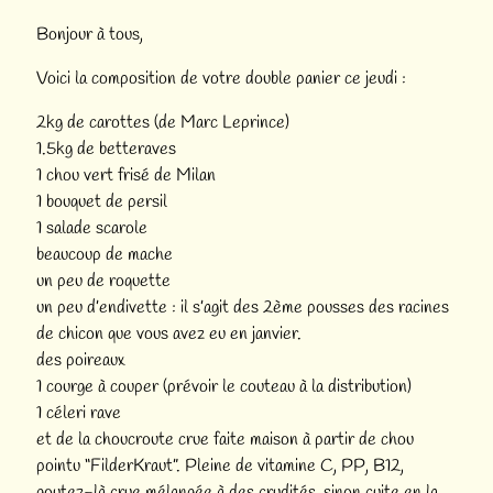
Bonjour à tous,
Voici la composition de votre double panier ce jeudi :
2kg de carottes (de Marc Leprince)
1.5kg de betteraves
1 chou vert frisé de Milan
1 bouquet de persil
1 salade scarole
beaucoup de mache
un peu de roquette
un peu d’endivette : il s’agit des 2ème pousses des racines
de chicon que vous avez eu en janvier.
des poireaux
1 courge à couper (prévoir le couteau à la distribution)
1 céleri rave
et de la choucroute crue faite maison à partir de chou
pointu “FilderKraut”. Pleine de vitamine C, PP, B12,
goutez-là crue mélangée à des crudités, sinon cuite en la