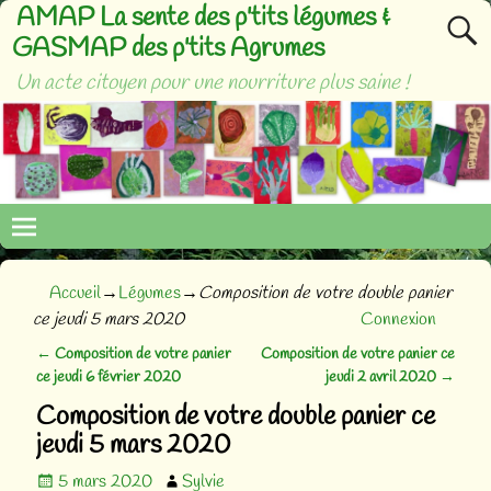
AMAP La sente des p'tits légumes &
GASMAP des p'tits Agrumes
Un acte citoyen pour une nourriture plus saine !
Accueil
→
Légumes
→
Composition de votre double panier
ce jeudi 5 mars 2020
Connexion
←
Composition de votre panier
Composition de votre panier ce
Navigation des articles
ce jeudi 6 février 2020
jeudi 2 avril 2020
→
Composition de votre double panier ce
jeudi 5 mars 2020
5 mars 2020
Sylvie