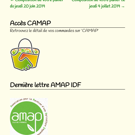
←
Composition de votre panier
Composition de votre panier ce
Navigation des articles
du jeudi 20 juin 2019
jeudi 4 juillet 2019
→
Accès CAMAP
Retrouvez le détail de vos commandes sur 'CAMAP'
Dernière lettre AMAP IDF