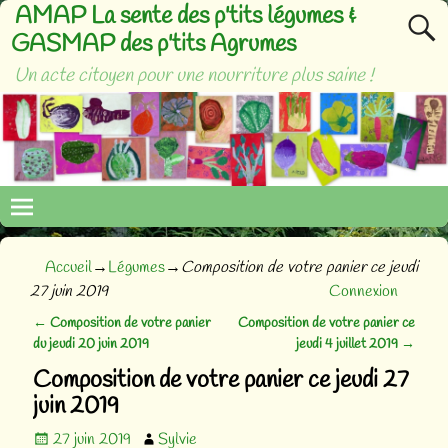
AMAP La sente des p'tits légumes &
GASMAP des p'tits Agrumes
Un acte citoyen pour une nourriture plus saine !
Accueil
→
Légumes
→
Composition de votre panier ce jeudi
27 juin 2019
Connexion
←
Composition de votre panier
Composition de votre panier ce
Navigation des articles
du jeudi 20 juin 2019
jeudi 4 juillet 2019
→
Composition de votre panier ce jeudi 27
juin 2019
27 juin 2019
Sylvie