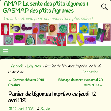
AMAP La sente des p'tits légumes &
GASMAP des p'tits Agrumes
Un acte citoyen pour une nourriture plus saine !
Accueil
→
Légumes
→
Panier de légumes Imprévu ce jeudi
12 avril 18
Connexion
←
Contrat chèvres 2018 –
Bâchage de serre : vendredi 20
Navigation des articles
Erratum
mars 2018
→
Panier de légumes Imprévu ce jeudi 12
avril 18
12 avril 2018
Sylvie