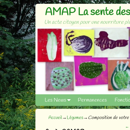
AMAP La sente des 
Un acte citoyen pour une nourriture plu
Les News
Permanences
Foncti
Accueil
→
Légumes
→
Composition de votre 
←