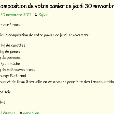
vigation des articles
omposition de votre panier ce jeudi 30 novemb
30 novembre 2017
Sylvie
njour à tous,
ici la composition de votre panier ce jeudi 17 novembre :
5 kg de carottes
5kg de panais
g de poireaux
0g de mâche
g de betteraves crues
courge Butternut
bouquet de thym (très utile en ce moment pour faire des tisanes antirh
ce soir
lvie
Légumes
permalien