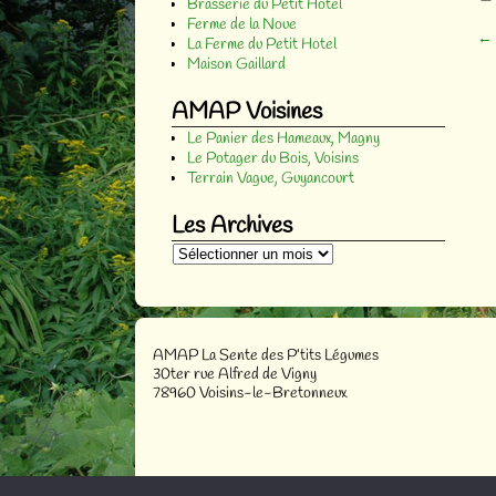
Brasserie du Petit Hotel
Ferme de la Noue
←
La Ferme du Petit Hotel
Na
Maison Gaillard
AMAP Voisines
Le Panier des Hameaux, Magny
Le Potager du Bois, Voisins
Terrain Vague, Guyancourt
Les Archives
AMAP La Sente des P’tits Légumes
30ter rue Alfred de Vigny
78960 Voisins-le-Bretonneux