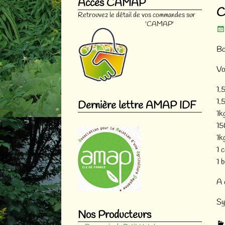
Accès CAMAP
Na
C
Retrouvez le détail de vos commandes sur
'CAMAP'
Bo
Vo
1.
1.
Dernière lettre AMAP IDF
1k
15
1k
1 
1 
A 
Sy
Nos Producteurs