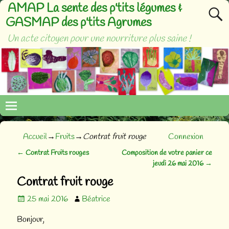
AMAP La sente des p'tits légumes &
GASMAP des p'tits Agrumes
Un acte citoyen pour une nourriture plus saine !
Accueil
→
Fruits
→
Contrat fruit rouge
Connexion
←
Contrat Fruits rouges
Composition de votre panier ce
Navigation des articles
jeudi 26 mai 2016
→
Contrat fruit rouge
25 mai 2016
Béatrice
Bonjour,