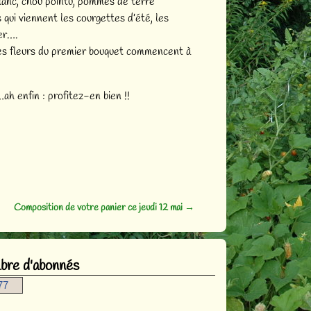
 blanc, chou pointu, pommes de terre
 qui viennent les courgettes d’été, les
ver….
les fleurs du premier bouquet commencent à
h enfin : profitez-en bien !!
Composition de votre panier ce jeudi 12 mai
→
re d'abonnés
77