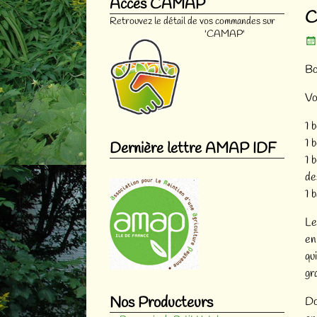
Accès CAMAP
Na
C
Retrouvez le détail de vos commandes sur
'CAMAP'
Bo
Vo
1 
1 
Dernière lettre AMAP IDF
1 
de
1 
Le
en
qu
gr
Nos Producteurs
Do