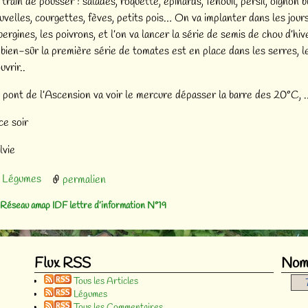
 train de pousser : salades, roquette, épinards, fenouil, persil, oignon
uvelles, courgettes, fèves, petits pois… On va implanter dans les jours
bergines, les poivrons, et l’on va lancer la série de semis de chou d’hi
 bien-sûr la première série de tomates est en place dans les serres, 
uvrir..
 pont de l’Ascension va voir le mercure dépasser la barre des 20°C, …a
ce soir
lvie
Légumes
permalien
Réseau amap IDF lettre d’information N°19
vigation des articles
Flux RSS
Nomb
Tous les Articles
Légumes
Tous les Commentaires