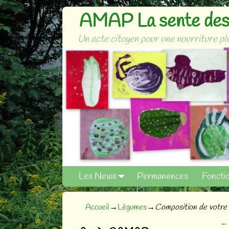
AMAP La sente des 
Un acte citoyen pour une nourriture plu
Les News
Permanences
Foncti
Accueil
→
Légumes
→
Composition de votre 
←