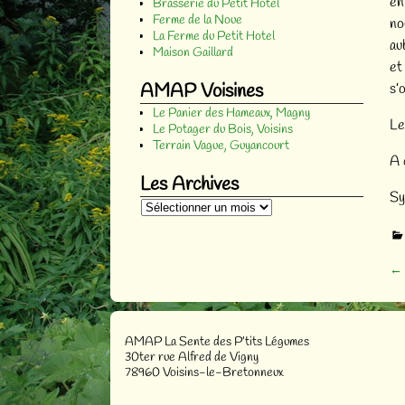
en
Brasserie du Petit Hotel
Ferme de la Noue
no
La Ferme du Petit Hotel
au
Maison Gaillard
et
AMAP Voisines
s’o
Le Panier des Hameaux, Magny
Le
Le Potager du Bois, Voisins
Terrain Vague, Guyancourt
A 
Les Archives
Sy
←
Na
AMAP La Sente des P’tits Légumes
30ter rue Alfred de Vigny
78960 Voisins-le-Bretonneux