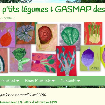
p'tits légumes & GASMAP des 
s saine !
onnement
Bons Moments
Contacts
panier ce mercredi 4 mai 2016
Réseau amap IDF lettre d’information N°19