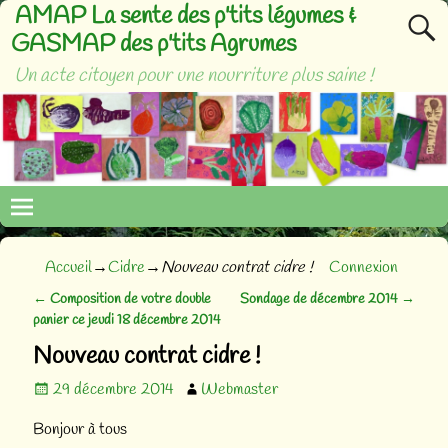
AMAP La sente des p'tits légumes &
GASMAP des p'tits Agrumes
Un acte citoyen pour une nourriture plus saine !
Accueil
→
Cidre
→
Nouveau contrat cidre !
Connexion
←
Composition de votre double
Sondage de décembre 2014
→
Navigation des articles
panier ce jeudi 18 décembre 2014
Nouveau contrat cidre !
29 décembre 2014
Webmaster
Bonjour à tous