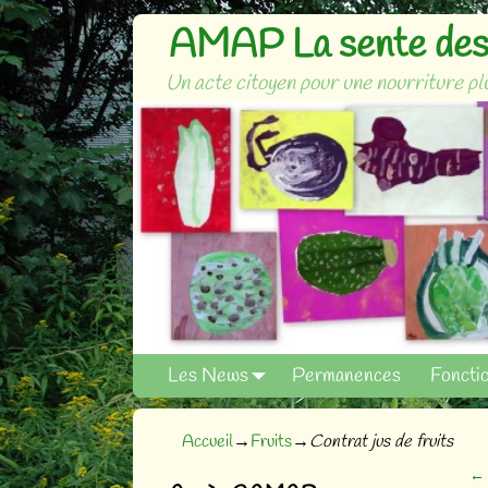
AMAP La sente des 
Un acte citoyen pour une nourriture plu
Les News
Permanences
Foncti
Accueil
→
Fruits
→
Contrat jus de fruits
←