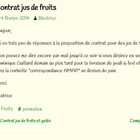
vigation des articles
ontrat jus de fruits
4 février 2014
Béatrice
njour,
ai eu très peu de réponses à la proposition de contrat pour des jus de f
us pouvez me dire encore par mail jusqu’à ce soir si vous désirez en sou
minique Gaillard demain au plus tard pour la livraison de jeudi 6 fev) 
ns la corbeille “correspondance AMAP” au dessus du pain.
rci
atrice
Fruits
permalien
Contrat jus de fruits et gelée
Compo
vigation des articles