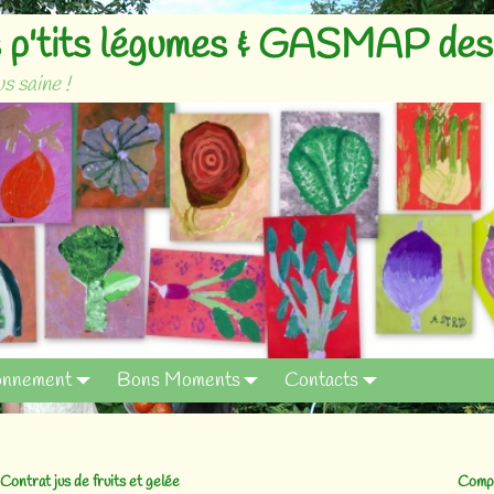
p'tits légumes & GASMAP des 
s saine !
onnement
Bons Moments
Contacts
Contrat jus de fruits et gelée
Compo