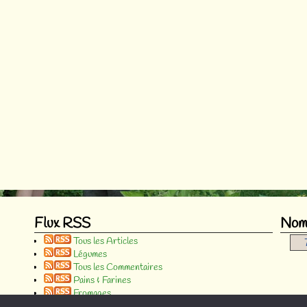
Flux RSS
Nomb
Tous les Articles
Légumes
Tous les Commentaires
Pains & Farines
Fromages