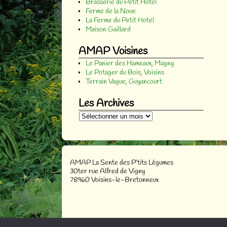
Brasserie du Petit Hotel
Ferme de la Noue
La Ferme du Petit Hotel
Maison Gaillard
AMAP Voisines
Le Panier des Hameaux, Magny
Le Potager du Bois, Voisins
Terrain Vague, Guyancourt
Les Archives
AMAP La Sente des P’tits Légumes
30ter rue Alfred de Vigny
78960 Voisins-le-Bretonneux