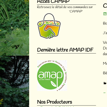
Accès CAMAP
Na
C
Retrouvez le détail de vos commandes sur
'CAMAP'
Bo
J’
Vo
Do
Dernière lettre AMAP IDF
da
Me
Bé
←
Na
Nos Producteurs