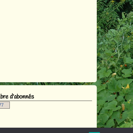
re d'abonnés
77