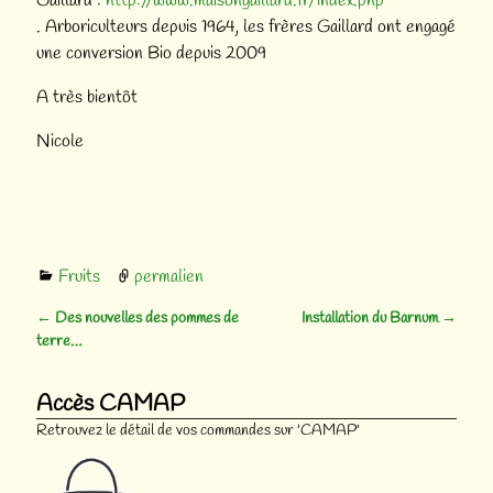
Gaillard :
http://www.maisongaillard.fr/index.php
.
Arboriculteurs depuis 1964, les frères Gaillard ont engagé
une conversion Bio depuis 2009
A très bientôt
Nicole
Fruits
permalien
←
Des nouvelles des pommes de
Installation du Barnum
→
Navigation des articles
terre…
Accès CAMAP
Retrouvez le détail de vos commandes sur 'CAMAP'