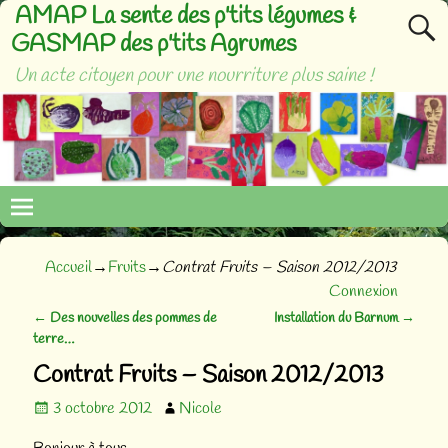
AMAP La sente des p'tits légumes &
GASMAP des p'tits Agrumes
Un acte citoyen pour une nourriture plus saine !
Accueil
→
Fruits
→
Contrat Fruits – Saison 2012/2013
Connexion
←
Des nouvelles des pommes de
Installation du Barnum
→
Navigation des articles
terre…
Contrat Fruits – Saison 2012/2013
3 octobre 2012
Nicole