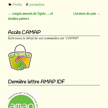
Fruits
permalien
←
congés annuels de Sylvie …. et
Livraison de pain
→
Navigation des articles
doubles paniers
Accès CAMAP
Retrouvez le détail de vos commandes sur 'CAMAP'
Dernière lettre AMAP IDF