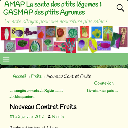
AMAP La sente des p'tits légumes &
GASMAP des p'tits Agrumes
Un acte citoyen pour une nourriture plus saine !
Accueil
→
Fruits
→
Nouveau Contrat Fruits
Connexion
←
congés annuels de Sylvie …. et
Livraison de pain
→
Navigation des articles
doubles paniers
Nouveau Contrat Fruits
26 janvier 2012
Nicole