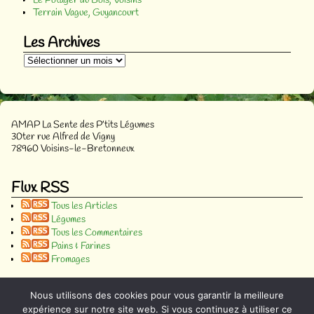
Le Potager du Bois, Voisins
Terrain Vague, Guyancourt
Les Archives
AMAP La Sente des P’tits Légumes
30ter rue Alfred de Vigny
78960 Voisins-le-Bretonneux
Flux RSS
Tous les Articles
Légumes
Tous les Commentaires
Pains & Farines
Fromages
Nombre d'abonnés
Nous utilisons des cookies pour vous garantir la meilleure
77
expérience sur notre site web. Si vous continuez à utiliser ce