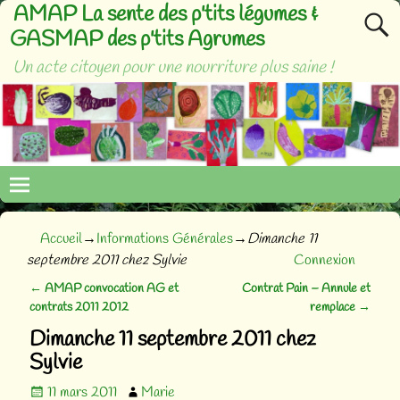
AMAP La sente des p'tits légumes &
GASMAP des p'tits Agrumes
Un acte citoyen pour une nourriture plus saine !
Accueil
→
Informations Générales
→
Dimanche 11
septembre 2011 chez Sylvie
Connexion
←
AMAP convocation AG et
Contrat Pain – Annule et
Navigation des articles
contrats 2011 2012
remplace
→
Dimanche 11 septembre 2011 chez
Sylvie
11 mars 2011
Marie