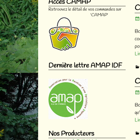
Accès CAMAP
Na
C
Retrouvez le détail de vos commandes sur
'CAMAP'
Bo
co
po
Li
Dernière lettre AMAP IDF
C
Bo
qu
Li
Nos Producteurs