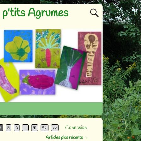
p'tits Agrumes
Connexion
4
5
6
…
91
92
>>
Articles plus récents
→