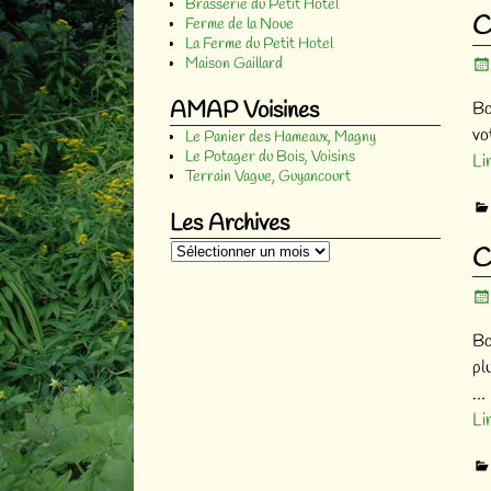
Brasserie du Petit Hotel
C
Ferme de la Noue
La Ferme du Petit Hotel
Maison Gaillard
AMAP Voisines
Bo
vo
Le Panier des Hameaux, Magny
Le Potager du Bois, Voisins
Li
Terrain Vague, Guyancourt
Les Archives
C
Bo
pl
…
Li