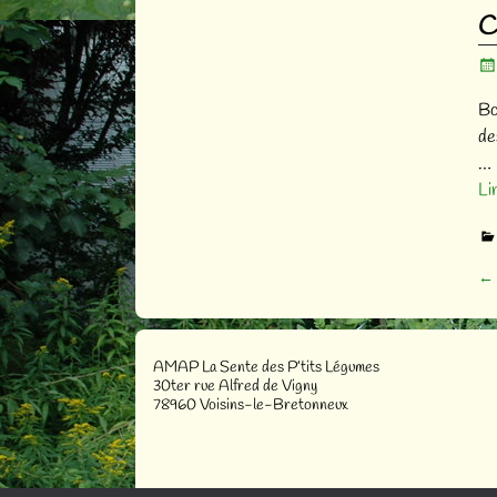
C
Bo
de
…
Li
←
Na
AMAP La Sente des P’tits Légumes
30ter rue Alfred de Vigny
78960 Voisins-le-Bretonneux