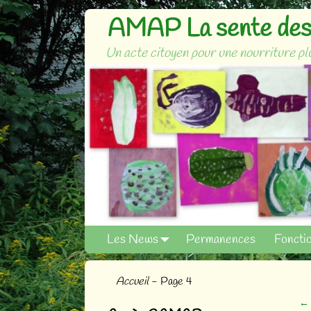
AMAP La sente des 
Un acte citoyen pour une nourriture plu
Les News
Permanences
Foncti
Accueil
- Page 4
←