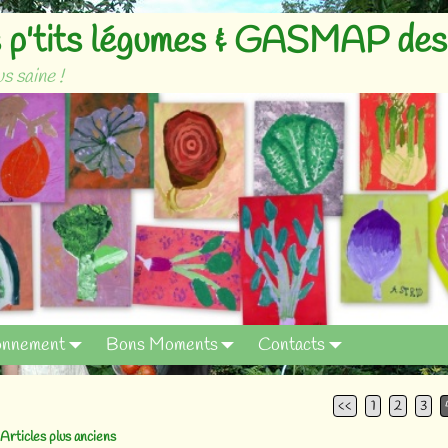
p'tits légumes & GASMAP des 
s saine !
onnement
Bons Moments
Contacts
<<
1
2
3
Articles plus anciens